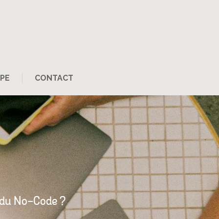
PE
CONTACT
ve du No-Code ?